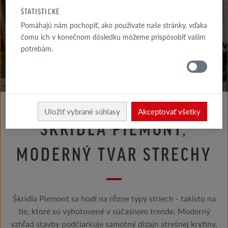
RADY
ŠTATISTICKÉ
FASÁDA
Pomáhajú nám pochopiť, ako používate naše stránky, vďaka
čomu ich v konečnom dôsledku môžeme prispôsobiť vašim
RADY
potrebám.
STRECHA
Rady strecha
Rady architekta
Uložiť vybrané súhlasy
Akceptovať všetky
ŠKRIDLA PIEMONT,
MODERNÝ TVAR STRECHY
Škridla Piemont sa hodí na rôzne typy striech - takisto na
tie, ktoré sú vyhotovené v súčasnom trende. Moderný
vzhľad stavby podčiarkuje samotný dizajn strešnej krytiny,