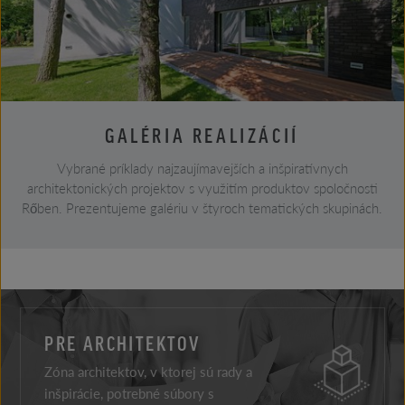
GALÉRIA REALIZÁCIÍ
Vybrané príklady najzaujímavejších a inšpiratívnych
architektonických projektov s využitím produktov spoločnosti
Rőben. Prezentujeme galériu v štyroch tematických skupinách.
PRE ARCHITEKTOV
Zóna architektov, v ktorej sú rady a
inšpirácie, potrebné súbory s