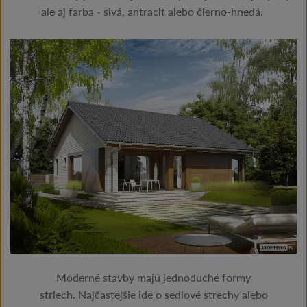
ale aj farba - sivá, antracit alebo čierno-hnedá.
Moderné stavby majú jednoduché formy
striech. Najčastejšie ide o sedlové strechy alebo