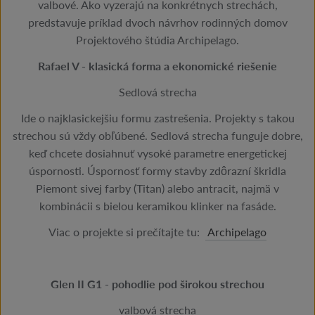
valbové. Ako vyzerajú na konkrétnych strechách,
predstavuje príklad dvoch návrhov rodinných domov
Projektového štúdia Archipelago.
Rafael V - klasická forma a ekonomické riešenie
Sedlová strecha
Ide o najklasickejšiu formu zastrešenia. Projekty s takou
strechou sú vždy obľúbené. Sedlová strecha funguje dobre,
keď chcete dosiahnuť vysoké parametre energetickej
úspornosti. Úspornosť formy stavby zdôrazní škridla
Piemont sivej farby (Titan) alebo antracit, najmä v
kombinácii s bielou keramikou klinker na fasáde.
Viac o projekte si prečítajte tu:
Archipelago
Glen II G1 - pohodlie pod širokou strechou
valbová strecha