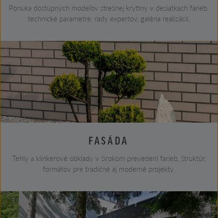
Ponuka dostupných modelov strešnej krytiny v desiatkach farieb,
technické parametre, rady expertov, galéria realizácií.
FASÁDA
Tehly a klinkerové obklady v širokom prevedení farieb, štruktúr,
formátov pre tradičné aj moderné projekty.