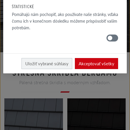
NA STIAHNUTIE
ŠTATISTICKÉ
Pomáhajú nám pochopiť, ako používate naše stránky, vďaka
KDE
NAKÚPIŤ
čomu ich v konečnom dôsledku môžeme prispôsobiť vašim
potrebám.
Strecha
Výrobky Pre strechu
Uložiť vybrané súhlasy
Akceptovať všetky
STREŠNÁ ŠKRIDLA BERGAMO
Pálená strešná škridla s moderným vzhľadom.