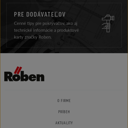
PRE DODÁVATEĽOV
Cenné tipy pre pokrývačov, ako aj
technické informácie a produktové
karty značky Roben.
O FIRME
PRÍBEH
AKTUALITY