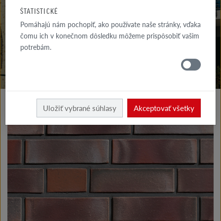
NA STIAHNUTIE
ŠTATISTICKÉ
Pomáhajú nám pochopiť, ako používate naše stránky, vďaka
KDE
NAKÚPIŤ
čomu ich v konečnom dôsledku môžeme prispôsobiť vašim
potrebám.
Výrobky fasáda
Klinkerové a lícové tehly typu I
Uložiť vybrané súhlasy
Akceptovať všetky