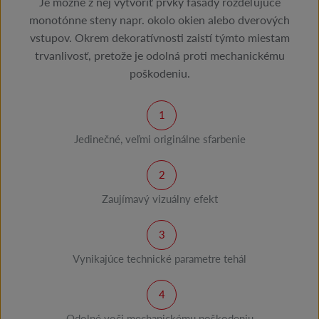
Je možné z nej vytvoriť prvky fasády rozdeľujúce
monotónne steny napr. okolo okien alebo dverových
vstupov. Okrem dekoratívnosti zaistí týmto miestam
trvanlivosť, pretože je odolná proti mechanickému
poškodeniu.
Jedinečné, veľmi originálne sfarbenie
Zaujímavý vizuálny efekt
Vynikajúce technické parametre tehál
Odolné voči mechanickému poškodeniu