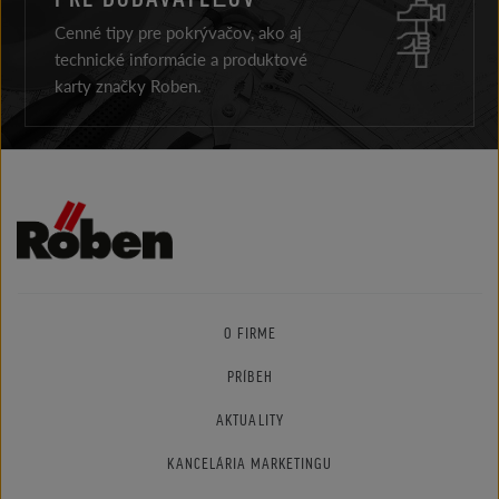
Cenné tipy pre pokrývačov, ako aj
technické informácie a produktové
karty značky Roben.
O FIRME
PRÍBEH
AKTUALITY
KANCELÁRIA MARKETINGU