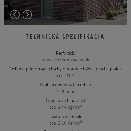
TECHNICKÁ ŠPECIFIKÁCIA
Perforácia
b, zvisle dierovaný prvok
Veľkosť prierezovej plochy otvorov v ložnej ploche prvku
cca. 31%
Hrúbka obvodových rebier
≥ 20 mm
Objemová hmotnosť
3
cca. 1,44 kg/dm
Hustota materiálu
3
cca. 2,10 kg/dm