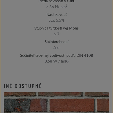
Trieda pevnosti v tlaku
2
> 36 N/mm
Nasiakavosť
cca. 5,5%
Stupnica tvrdosti wg Mohs
6-7
Stálofarebnosť
áno
Súčiniteľ tepelnej vodivosti podľa DIN 4108
0,68 W / (mK)
INÉ DOSTUPNÉ