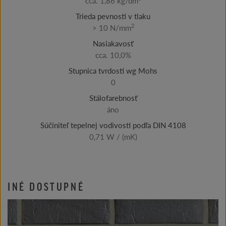
cca. 1,86 kg/dm
Trieda pevnosti v tlaku
2
> 10 N/mm
Nasiakavosť
cca. 10,0%
Stupnica tvrdosti wg Mohs
0
Stálofarebnosť
áno
Súčiniteľ tepelnej vodivosti podľa DIN 4108
0,71 W / (mK)
INÉ DOSTUPNÉ