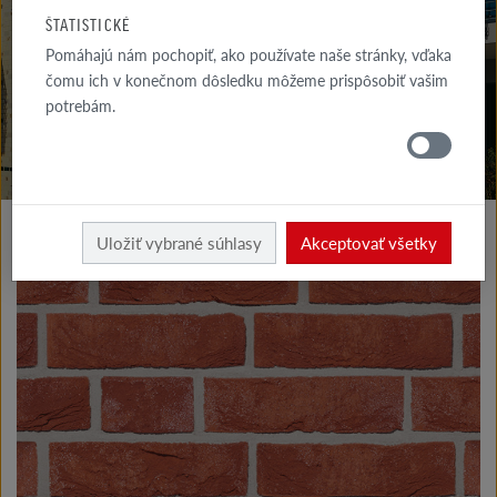
NA STIAHNUTIE
ŠTATISTICKÉ
Pomáhajú nám pochopiť, ako používate naše stránky, vďaka
KDE
NAKÚPIŤ
čomu ich v konečnom dôsledku môžeme prispôsobiť vašim
potrebám.
Výrobky fasáda
Klinkerové a lícové tehly typu I
Uložiť vybrané súhlasy
Akceptovať všetky