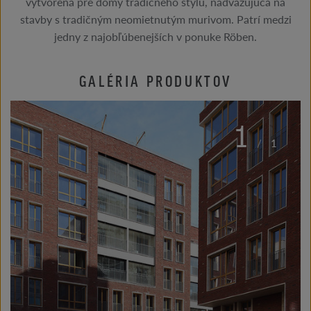
vytvorená pre domy tradičného štýlu, nadväzujúca na
stavby s tradičným neomietnutým murivom. Patrí medzi
jedny z najobľúbenejších v ponuke Röben.
GALÉRIA PRODUKTOV
1
/
1