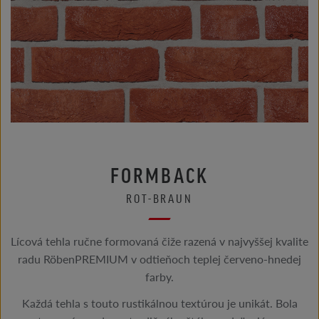
FORMBACK
ROT-BRAUN
Lícová tehla ručne formovaná čiže razená v najvyššej kvalite
radu RöbenPREMIUM v ​​odtieňoch teplej červeno-hnedej
farby.
Každá tehla s touto rustikálnou textúrou je unikát. Bola