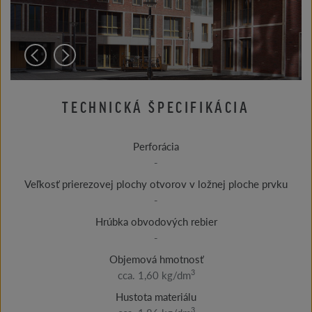
TECHNICKÁ ŠPECIFIKÁCIA
Perforácia
-
Veľkosť prierezovej plochy otvorov v ložnej ploche prvku
-
Hrúbka obvodových rebier
-
Objemová hmotnosť
3
cca. 1,60 kg/dm
Hustota materiálu
3