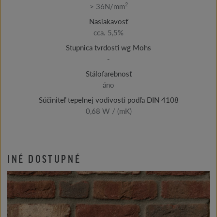
2
> 36N/mm
Nasiakavosť
cca. 5,5%
Stupnica tvrdosti wg Mohs
-
Stálofarebnosť
áno
Súčiniteľ tepelnej vodivosti podľa DIN 4108
0,68 W / (mK)
INÉ DOSTUPNÉ