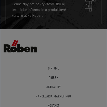
Cenné tipy pre pokrývačov, ako aj
technické informácie a produktové
karty značky Roben.
O FIRME
PRÍBEH
AKTUALITY
KANCELÁRIA MARKETINGU
KONTAKT