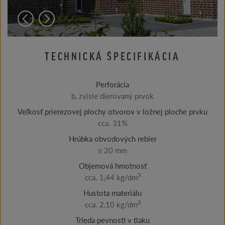
TECHNICKÁ ŠPECIFIKÁCIA
Perforácia
b, zvisle dierovaný prvok
Veľkosť prierezovej plochy otvorov v ložnej ploche prvku
cca. 31%
Hrúbka obvodových rebier
≥ 20 mm
Objemová hmotnosť
3
cca. 1,44 kg/dm
Hustota materiálu
3
cca. 2,10 kg/dm
Trieda pevnosti v tlaku