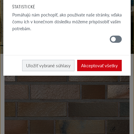
NA STIAHNUTIE
ŠTATISTICKÉ
Pomáhajú nám pochopiť, ako používate naše stránky, vďaka
KDE
NAKÚPIŤ
čomu ich v konečnom dôsledku môžeme prispôsobiť vašim
potrebám.
Výrobky fasáda
Klinkerové a lícové tehly typu I
Uložiť vybrané súhlasy
Akceptovať všetky