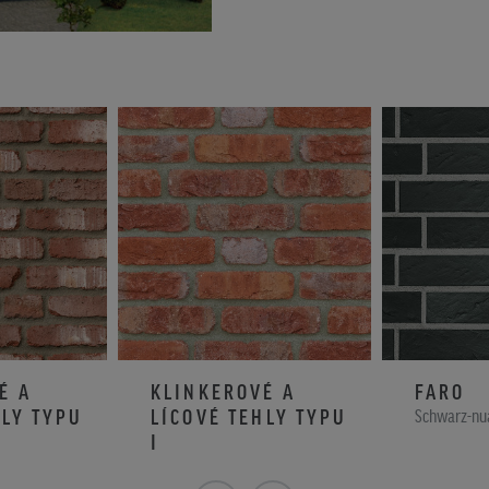
É A
KLINKEROVÉ A
FARO
HLY TYPU
LÍCOVÉ TEHLY TYPU
Schwarz-nua
I
ervený odtieň
RETRO svetločervený tieň