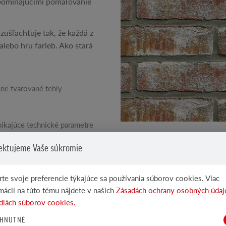
ipomínajúcimi pomaľovanie
zušľachťuje tak, že každá z
alebo hru farieb. Ako stará
ne tvarované tehly
ikajúce technické parametre
ál
POZRI ĎALŠIE PRODUKTY
ektujeme Vaše súkromie
Klinkerové a lícové...
te svoje preferencie týkajúce sa používania súborov cookies. Viac
mácií na túto tému nájdete v našich
Zásadách ochrany osobných údaj
dlách súborov cookies.
HNUTNÉ