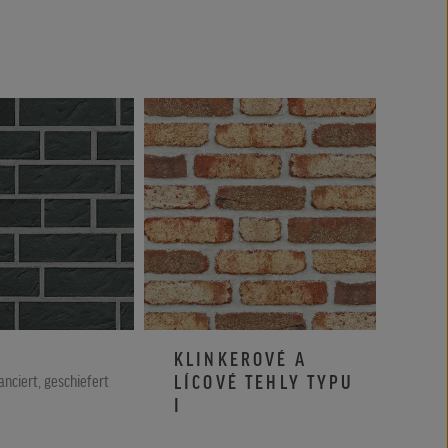
KLINKEROVÉ A
OS
LÍCOVÉ TEHLY TYPU
nciert, geschiefert
Perlw
I
RETRO torf tieňované