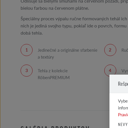
Odlišuje sa bielymi šmuhami na červenom pozadí, pr
bielou farbou na červenom plátne.
Špeciálny proces výpalu ručne formovaných tehál ich 
nich je jediná svojho typu, pokiaľ ide o povrch, formu 
dobá tehla.
Jedinečné a originálne sfarbenie
Ruč
a textúry
Tehla z kolekcie
Vyn
RöbenPREMIUM
teh
Rešp
Vyber
infor
Pravi
NEVY