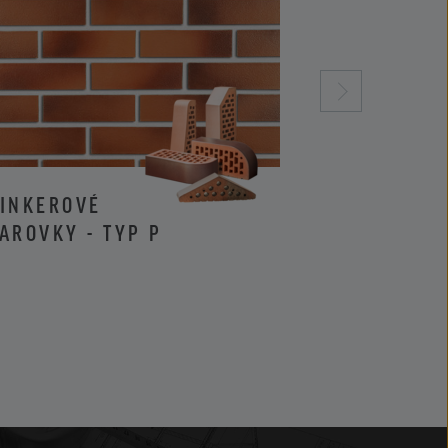
LINKEROVÉ
KLINKEROVÉ 
AROVKY - TYP P
LÍCOVÉ TEHL
TYPU I