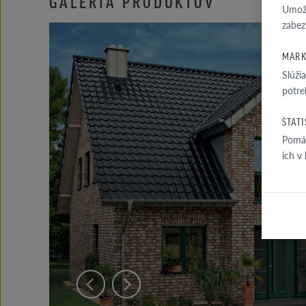
GALÉRIA PRODUKTOV
Umožň
zabez
MARK
Slúži
potre
ŠTAT
Pomáh
ich v