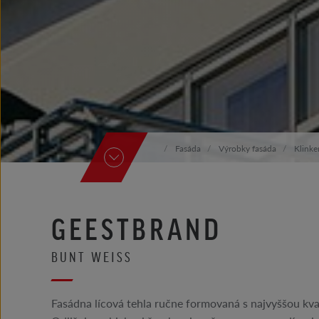
Fasáda
Výrobky fasáda
Klinker
GEESTBRAND
BUNT WEISS
Fasádna lícová tehla ručne formovaná s najvyššou k