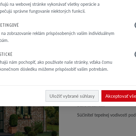
TECHNICKÁ ŠPEC
ujú na webovej stránke vykonávať všetky operácie a
pečujú správne fungovanie niektorých funkcií.
Perforácia
ETINGOVÉ
1
Veľkosť prierezovej plochy otvo
a na zobrazovanie reklám prispôsobených vašim individuálnym
/
11
prvku
bám.
Hrúbka obvodových rebier
ISTICKÉ
Objemová hmotnosť
ajú nám pochopiť, ako používate naše stránky, vďaka čomu
Hustota materiálu
 konečnom dôsledku môžeme prispôsobiť vašim potrebám.
Trieda pevnosti v tlaku
Nasiakavosť
Stupnica tvrdosti wg Mohs
Uložiť vybrané súhlasy
Akceptovať vš
Stálofarebnosť
Súčiniteľ tepelnej vodivosti p