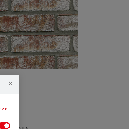
×
ov a