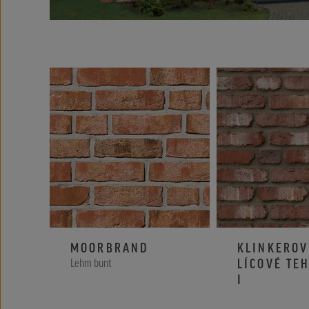
MOORBRAND
KLINKEROV
LÍCOVÉ TE
Lehm bunt
I
RETRO pieskovo č