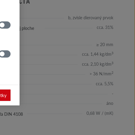
IFIKÁCIA
b, zvisle dierovaný prvok
cca. 31%
rov v ložnej ploche
≥ 20 mm
3
cca. 1,44 kg/dm
3
cca. 2,10 kg/dm
2
> 36 N/mm
cca. 5,5%
-
etky
áno
0,68 W / (mK)
odľa DIN 4108