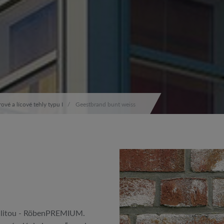
ové a lícové tehly typu I
Geestbrand bunt weiss
valitou - RöbenPREMIUM.