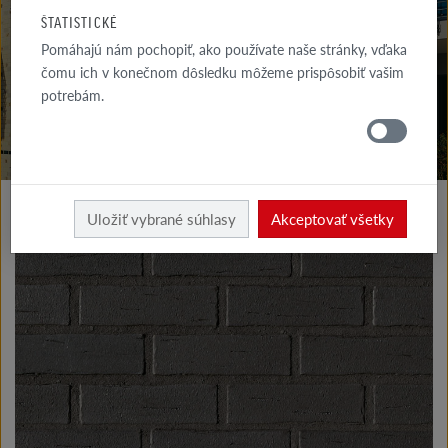
NA STIAHNUTIE
ŠTATISTICKÉ
Pomáhajú nám pochopiť, ako používate naše stránky, vďaka
KDE
NAKÚPIŤ
čomu ich v konečnom dôsledku môžeme prispôsobiť vašim
potrebám.
Výrobky fasáda
Klinkerové a lícové tehly typu I
Uložiť vybrané súhlasy
Akceptovať všetky