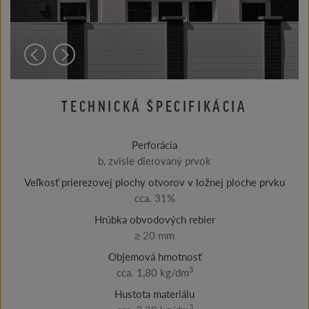
TECHNICKÁ ŠPECIFIKÁCIA
Perforácia
b, zvisle dierovaný prvok
Veľkosť prierezovej plochy otvorov v ložnej ploche prvku
cca. 31%
Hrúbka obvodových rebier
≥ 20 mm
Objemová hmotnosť
3
cca. 1,80 kg/dm
Hustota materiálu
3