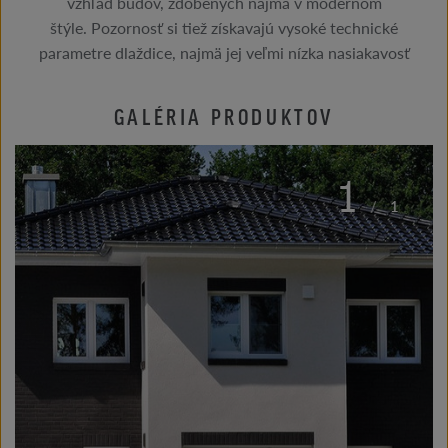
vzhľad budov, zdobených najmä v modernom
štýle. Pozornosť si tiež získavajú vysoké technické
parametre dlaždice, najmä jej veľmi nízka nasiakavosť
GALÉRIA PRODUKTOV
1
/
1