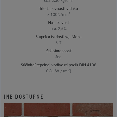
cca. 2,30 kg/dm
Trieda pevnosti v tlaku
2
> 100N/mm
Nasiakavosť
cca. 2,5%
Stupnica tvrdosti wg Mohs
6-7
Stálofarebnosť
áno
Súčiniteľ tepelnej vodivosti podľa DIN 4108
0,81 W / (mK)
INÉ DOSTUPNÉ