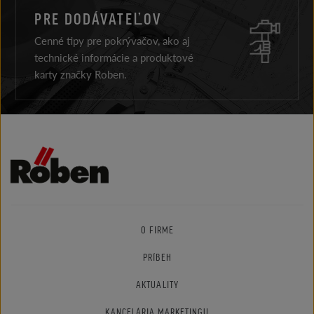
PRE DODÁVATEĽOV
Cenné tipy pre pokrývačov, ako aj
technické informácie a produktové
karty značky Roben.
O FIRME
PRÍBEH
AKTUALITY
KANCELÁRIA MARKETINGU