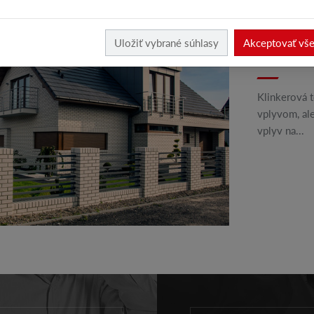
Uložiť vybrané súhlasy
Akceptovať vš
OCHRANA
Klinkerová t
vplyvom, ale
vplyv na...