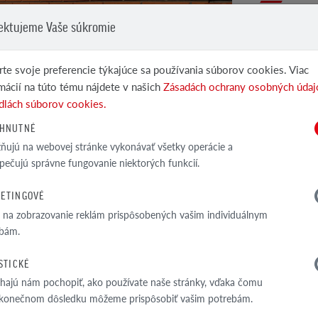
Plot z dosák
ektujeme Vaše súkromie
riešením na 
budovy doko
te svoje preferencie týkajúce sa používania súborov cookies. Viac
mácií na túto tému nájdete v našich
Zásadách ochrany osobných údaj
dlách súborov cookies.
HNUTNÉ
ujú na webovej stránke vykonávať všetky operácie a
pečujú správne fungovanie niektorých funkcií.
KERU
ETINGOVÉ
 musí dodávateľ prepočítať a naplánovať
a na zobrazovanie reklám prispôsobených vašim individuálnym
v teréne. Potom môžete pokračovať v
bám.
ISTICKÉ
ajú nám pochopiť, ako používate naše stránky, vďaka čomu
 konečnom dôsledku môžeme prispôsobiť vašim potrebám.