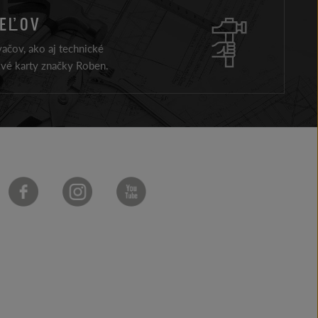
TEĽOV
ačov, ako aj technické
ové karty značky Roben.