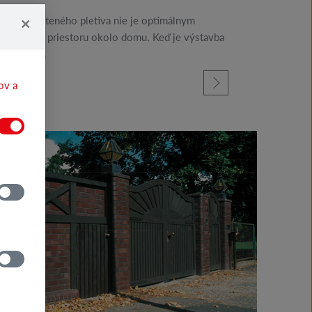
×
 alebo drôteného pletiva nie je optimálnym
zariadenie priestoru okolo domu. Keď je výstavba
nčená a...
ov a