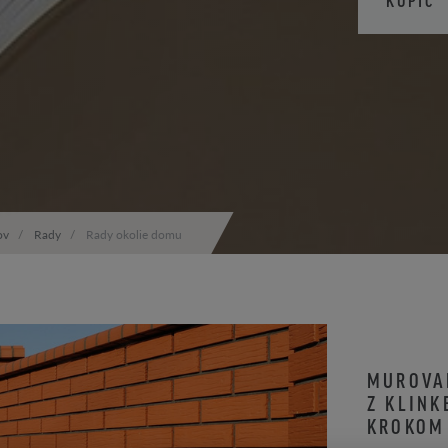
ov
Rady
Rady okolie domu
MUROVA
Z KLINK
KROKOM