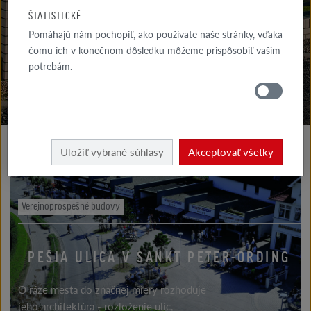
GALÉRIA
ŠTATISTICKÉ
FASÁDA
Pomáhajú nám pochopiť, ako používate naše stránky, vďaka
čomu ich v konečnom dôsledku môžeme prispôsobiť vašim
GALÉRIA
potrebám.
STRECHA
Realizácie
Uložiť vybrané súhlasy
Akceptovať všetky
Verejnoprospešné budovy
PEŠIA ULICA V SANKT PETER-ORDING
O ráze mesta do značnej miery rozhoduje
jeho architektúra - rozloženie ulíc,