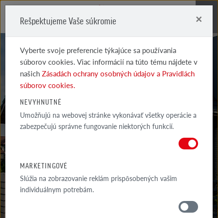
×
Rešpektujeme Vaše súkromie
Me
Vyberte svoje preferencie týkajúce sa používania
súborov cookies. Viac informácií na túto tému nájdete v
našich
Zásadách ochrany osobných údajov a Pravidlách
súborov cookies.
GALÉRIA
NEVYHNUTNÉ
Umožňujú na webovej stránke vykonávať všetky operácie a
REALIZÁCIÍ
zabezpečujú správne fungovanie niektorých funkcií.
VYBRANÉ PRÍKLADY NAJZAUJÍMAVEJŠÍCH A INŠPIRATÍVNYCH
ARCHITEKTONICKÝCH PROJEKTOV S VYUŽITÍM PRODUKTOV...
MARKETINGOVÉ
Slúžia na zobrazovanie reklám prispôsobených vašim
individuálnym potrebám.
GALÉRIA
OKOLIE DOMU