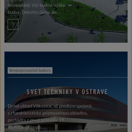
dominantný štýl budov, výška
budov. Dôležitú úlohu ale...
Verejnoprospešné budovy
SVET TECHNIKY V OSTRAVE
Dolná oblasť Vítkovice, už predtým spojená
s charakteristicky priemyselnou oblasťou,
pochádza z prvej polovice 19.
storočia. Bola po...