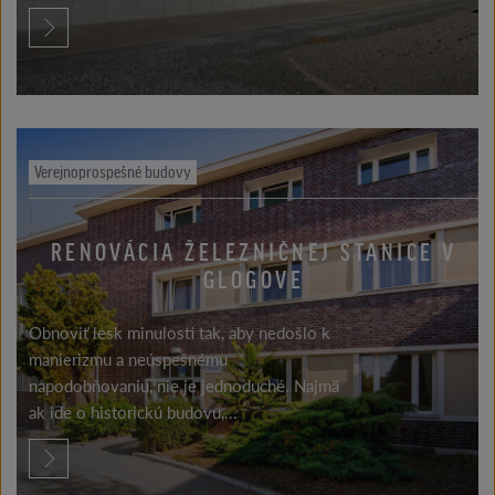
Verejnoprospešné budovy
RENOVÁCIA ŽELEZNIČNEJ STANICE V
GLOGOVE
Obnoviť lesk minulosti tak, aby nedošlo k
manierizmu a neúspešnému
napodobňovaniu, nie je jednoduché. Najmä
ak ide o historickú budovu,...