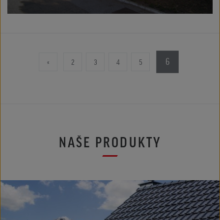
6
«
2
3
4
5
NAŠE PRODUKTY