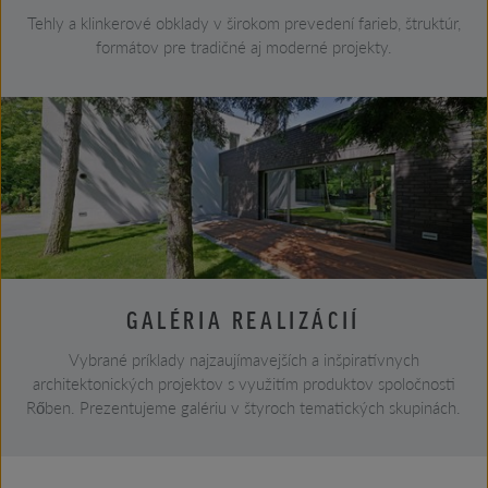
Tehly a klinkerové obklady v širokom prevedení farieb, štruktúr,
formátov pre tradičné aj moderné projekty.
GALÉRIA REALIZÁCIÍ
Vybrané príklady najzaujímavejších a inšpiratívnych
architektonických projektov s využitím produktov spoločnosti
Rőben. Prezentujeme galériu v štyroch tematických skupinách.