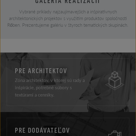
GALÉRIA REALIZÁCIÍ
Vybrané príklady najzaujímavejších a inšpiratívnych
architektonických projektov s využitím produktov spoločnosti
Rőben. Prezentujeme galériu v štyroch tematických skupinách.
PRE ARCHITEKTOV
Zóna architektov, v ktorej sú rady a
inšpirácie, potrebné súbory s
textúrami a cenníky.
PRE DODÁVATEĽOV