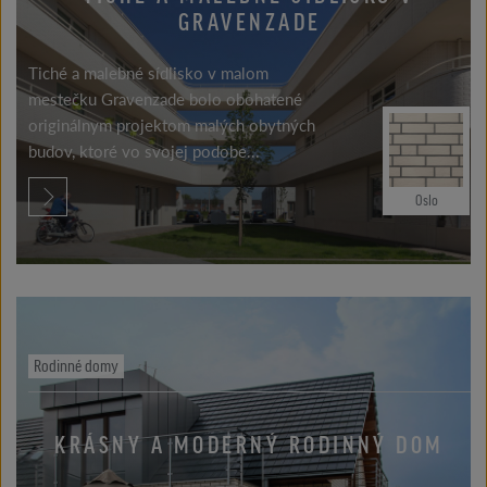
GRAVENZADE
Tiché a malebné sídlisko v malom
mestečku Gravenzade bolo obohatené
originálnym projektom malých obytných
budov, ktoré vo svojej podobe...
Oslo
Rodinné domy
KRÁSNY A MODERNÝ RODINNÝ DOM