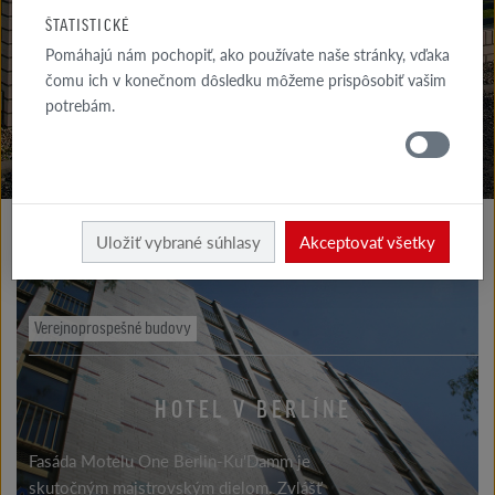
GALÉRIA
ŠTATISTICKÉ
FASÁDA
Pomáhajú nám pochopiť, ako používate naše stránky, vďaka
čomu ich v konečnom dôsledku môžeme prispôsobiť vašim
GALÉRIA
potrebám.
STRECHA
Realizácie
Uložiť vybrané súhlasy
Akceptovať všetky
Verejnoprospešné budovy
HOTEL V BERLÍNE
Fasáda Motelu One Berlin-Ku'Damm je
skutočným majstrovským dielom. Zvlášť