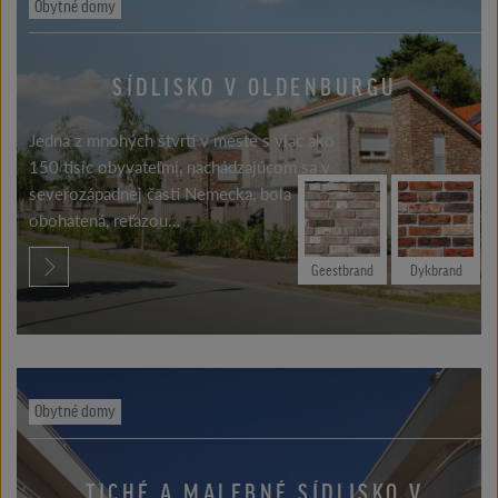
Obytné domy
SÍDLISKO V OLDENBURGU
Jedna z mnohých štvrtí v meste s viac ako
150 tisíc obyvateľmi, nachádzajúcom sa v
severozápadnej časti Nemecka, bola
obohatená, reťazou...
Geestbrand
Dykbrand
Obytné domy
TICHÉ A MALEBNÉ SÍDLISKO V