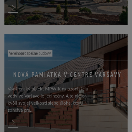
Verejnoprospešné budovy
NOVÁ PAMIATKA V CENTRE VARŠAVY
Vodárenský objekt MPWiK na ozonizáciu
vody vo Varšave je jedinečný. A to nielen
kvôli svojej veľkosti alebo úlohe, ktorú
zohráva pre...