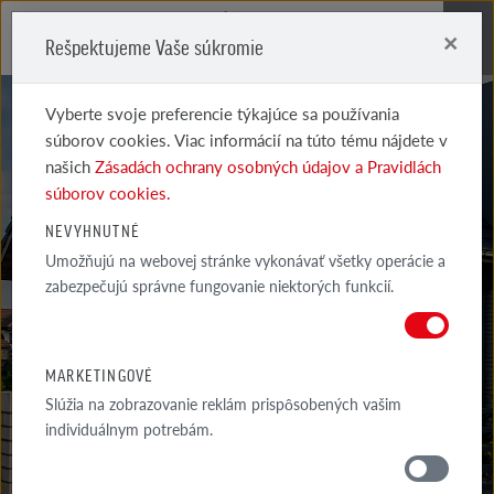
×
Rešpektujeme Vaše súkromie
Me
Vyberte svoje preferencie týkajúce sa používania
súborov cookies. Viac informácií na túto tému nájdete v
našich
Zásadách ochrany osobných údajov a Pravidlách
súborov cookies.
GALÉRIA
NEVYHNUTNÉ
Umožňujú na webovej stránke vykonávať všetky operácie a
REALIZÁCIÍ
zabezpečujú správne fungovanie niektorých funkcií.
VYBRANÉ PRÍKLADY NAJZAUJÍMAVEJŠÍCH A INŠPIRATÍVNYCH
ARCHITEKTONICKÝCH PROJEKTOV S VYUŽITÍM PRODUKTOV...
MARKETINGOVÉ
Slúžia na zobrazovanie reklám prispôsobených vašim
individuálnym potrebám.
GALÉRIA
OKOLIE DOMU