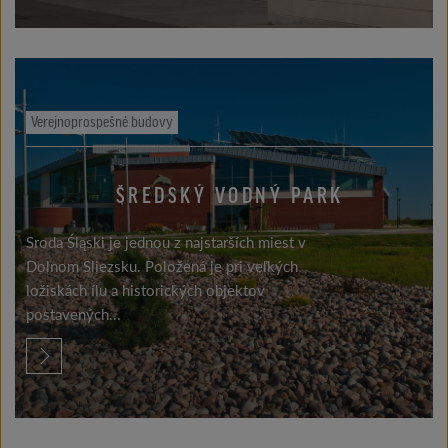
Verejnoprospešné budovy
ŠREDSKÝ VODNÝ PARK
Sroda Śląski je jednou z najstarších miest v
Dolnom Sliezsku. Položená je pri veľkých
ložiskách ílu a historických objektov
postavených...