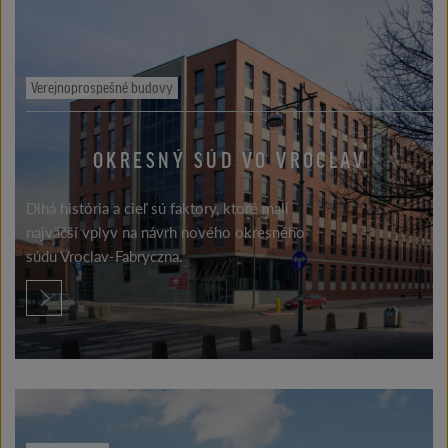
Verejnoprospešné budovy
OKRESNÝ SÚD VO VROCLAV
Dlhá história a cieľ sú faktory, ktoré mali
najväčší vplyv na návrh nového okresného
súdu Vroclav-Fabryczna.