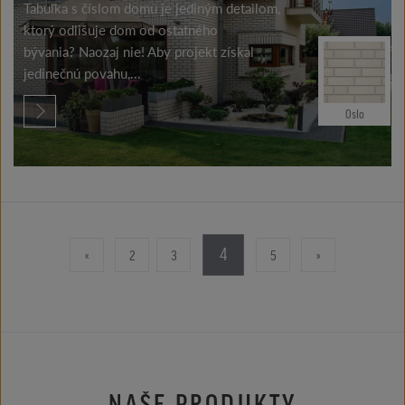
Tabuľka s číslom domu je jediným detailom,
ktorý odlišuje dom od ostatného
bývania? Naozaj nie! Aby projekt získal
jedinečnú povahu,...
Oslo
4
«
2
3
5
»
NAŠE PRODUKTY