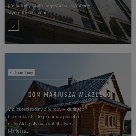
pre potreby tohto projektu boli vyrobené
štyri odtiene sivého...
Rodinné domy
DOM MARIUSZA WLAZŁEGO
V blízkosti rodiny a prírody v kľudnej a
tichej oblasti - to je domov jedného z
najlepších poľských volejbalistov,
Mariusza...