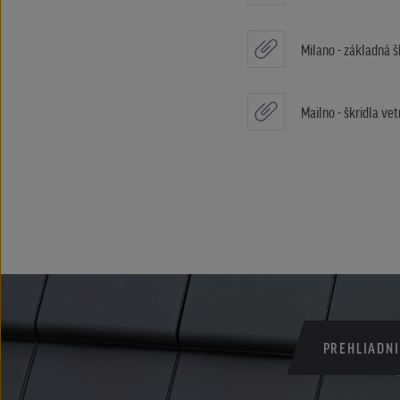
Milano - základná š
Mailno - škridla vet
PREHLIADNI