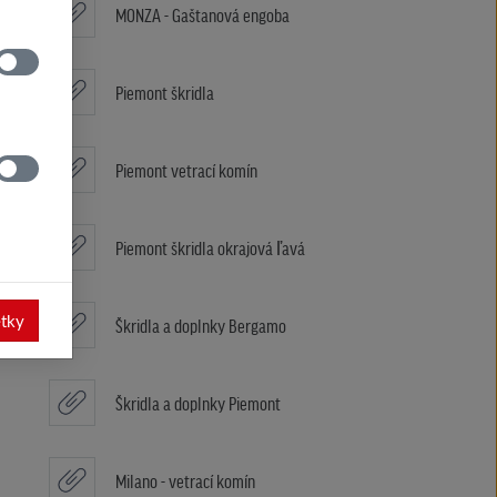
MONZA - Gaštanová engoba
Piemont škridla
Piemont vetrací komín
Piemont škridla okrajová ľavá
etky
Škridla a doplnky Bergamo
Škridla a doplnky Piemont
Milano - vetrací komín