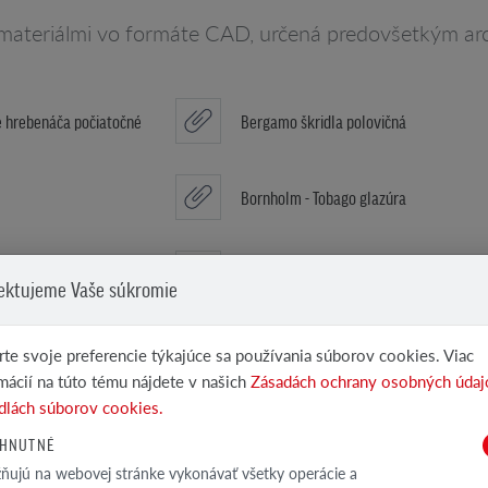
 materiálmi vo formáte CAD, určená predovšetkým arc
 hrebenáča počiatočné
Bergamo škridla polovičná
Bornholm - Tobago glazúra
ová engoba
Bornholm - Medená
ektujeme Vaše súkromie
Škridla NF
te svoje preferencie týkajúce sa používania súborov cookies. Viac
mácií na túto tému nájdete v našich
Zásadách ochrany osobných údaj
dlách súborov cookies.
Hrebenáča počiatočné
HNUTNÉ
ujú na webovej stránke vykonávať všetky operácie a