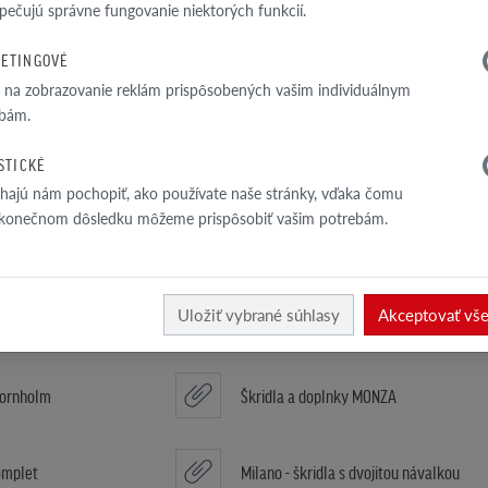
pečujú správne fungovanie niektorých funkcií.
vá engoba
MONZA - Tobago glazúra
ETINGOVÉ
a na zobrazovanie reklám prispôsobených vašim individuálnym
goba
Ukončenie hrebenáča
bám.
ISTICKÉ
omplet
Piemont škridla s dvojitou návalkou
ajú nám pochopiť, ako používate naše stránky, vďaka čomu
 konečnom dôsledku môžeme prispôsobiť vašim potrebám.
racia
Piemont škridla polovičná
Uložiť vybrané súhlasy
Akceptovať vš
rajová pravá
Piemont vetrací
Bornholm
Škridla a doplnky MONZA
omplet
Milano - škridla s dvojitou návalkou