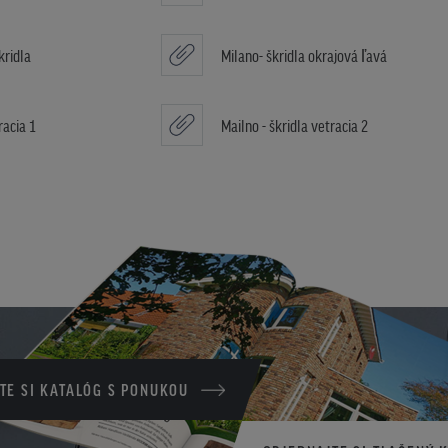
kridla
Milano- škridla okrajová ľavá
racia 1
Mailno - škridla vetracia 2
TE SI KATALÓG S PONUKOU