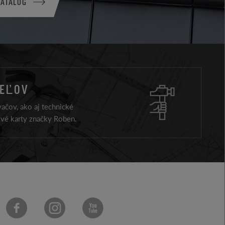
KATALÓG
TEĽOV
ačov, ako aj technické
ové karty značky Roben.