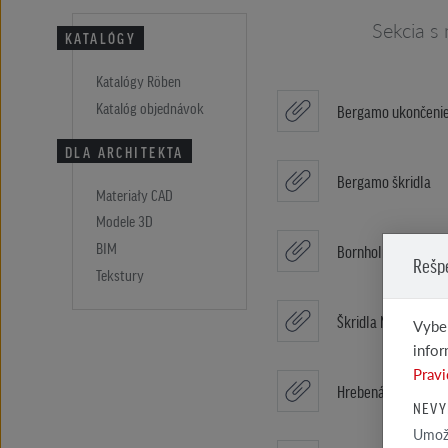
Sekcia s
KATALÓGY
Katalógy Röben
Katalóg objednávok
Bergamo ukončenie
DLA ARCHITEKTA
Bergamo škridla
Materiały CAD
Modele 3D
BIM
Bornholm - Gaštan
Rešp
Tekstury
Škridla NF-SP
Vyber
infor
Pravi
Hrebenáča vrchný
NEVY
Umožň