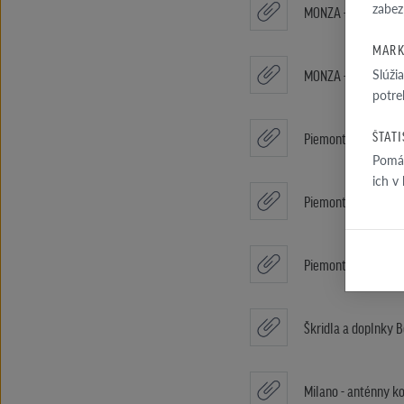
zabez
MONZA - Antracito
MARK
Slúži
MONZA - Edená en
potre
ŠTAT
Piemont anténny k
Pomáh
ich v
Piemont škridla vet
Piemont škridla ok
Škridla a doplnky 
Milano - anténny k