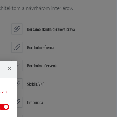
hitektom a návrhárom interiérov.
Bergamo škridla okrajová pravá
Bornholm - Čierna
Bornholm - Červená
×
Škridla VNF
ov a
Hrebenáča