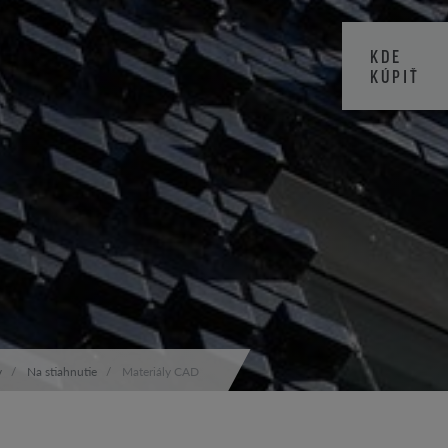
KDE
KÚPIŤ
v
Na stiahnutie
Materiály CAD