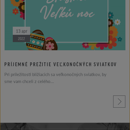
13
apr
2022
PRÍJEMNÉ PREŽITIE VEĽKONOČNÝCH SVIATKOV
Pri príležitosti blížiacich sa veľkonočných sviatkov, by
sme vam chceli z celého...
prečítajte si viac