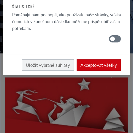
NÁS
ŠTATISTICKÉ
Pomáhajú nám pochopiť, ako používate naše stránky, vďaka
SPRÁVY
RÖBEN
čomu ich v konečnom dôsledku môžeme prispôsobiť vašim
potrebám.
O firme
Uložiť vybrané súhlasy
Akceptovať všetky
ARCHÍV SPRÁV 2022