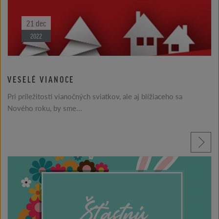
21
dec
2022
VESELÉ VIANOCE
Pri príležitosti vianočných sviatkov, ale aj blížiaceho sa
Nového roku, by sme...
prečítajte si viac