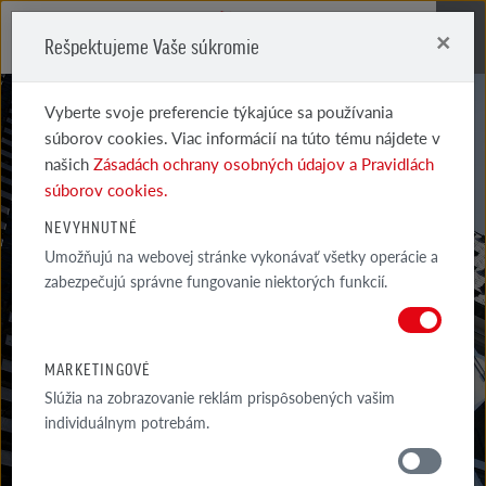
×
Rešpektujeme Vaše súkromie
Me
Vyberte svoje preferencie týkajúce sa používania
súborov cookies. Viac informácií na túto tému nájdete v
našich
Zásadách ochrany osobných údajov a Pravidlách
súborov cookies.
NEVYHNUTNÉ
SPRÁVY
Umožňujú na webovej stránke vykonávať všetky operácie a
zabezpečujú správne fungovanie niektorých funkcií.
NAJNOVŠIE INFORMÁCIE O PRODUKTOCH, AKTUÁLNYCH ZĽAVOVÝCH
AKCIÁCH A UDALOSTIACH RÖBEN
MARKETINGOVÉ
Slúžia na zobrazovanie reklám prispôsobených vašim
individuálnym potrebám.
KONTAKTUJTE