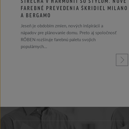
STRECHA V HARMÓNII SO ŠTÝLOM. NOVÉ
FAREBNÉ PREVEDENIA ŠKRIDIEL MILANO
A BERGAMO
Jeseň je obdobím zmien, nových inšpirácií a
nápadov pre plánovanie domu. Preto aj spoločnosť
RŐBEN rozširuje farebnú paletu svojich
populárnych...
 si viac
prečítajte si vi