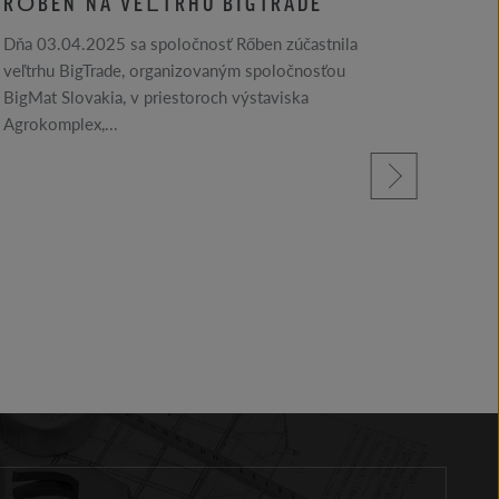
RŐBEN NA VEĽTRHU BIGTRADE
NO
MI
Dňa 03.04.2025 sa spoločnosť Rőben zúčastnila
veľtrhu BigTrade, organizovaným spoločnosťou
BigMat Slovakia, v priestoroch výstaviska
Agrokomplex,...
prečítajte si viac