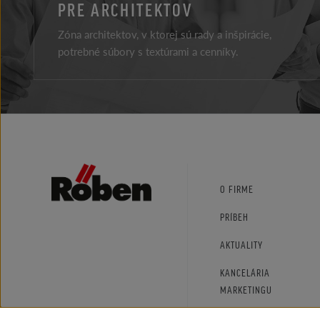
PRE ARCHITEKTOV
Zóna architektov, v ktorej sú rady a inšpirácie,
potrebné súbory s textúrami a cenníky.
Facebook
Instagram
Youtube
O FIRME
PRÍBEH
AKTUALITY
KANCELÁRIA
MARKETINGU
KONTAKT