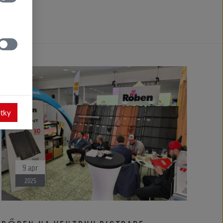
etky
9
apr
2025