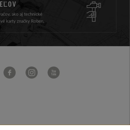
TEĽOV
ačov, ako aj technické
ové karty značky Roben.