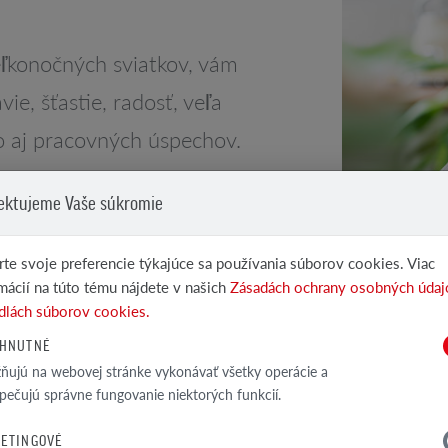
 veľkonočných sviatkov, vám
ie, šťastie, radosť, veľa
o aj pracovných úspechov.
ektujeme Vaše súkromie
te svoje preferencie týkajúce sa používania súborov cookies. Viac
mácií na túto tému nájdete v našich
Zásadách ochrany osobných údaj
dlách súborov cookies.
HNUTNÉ
ujú na webovej stránke vykonávať všetky operácie a
pečujú správne fungovanie niektorých funkcií.
ETINGOVÉ