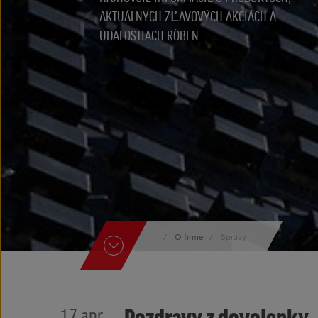
AKTUÁLNYCH ZĽAVOVÝCH AKCIÁCH A
UDALOSTIACH RÖBEN
O firme
Správy
Pozdravy z dovolenky
17
apr