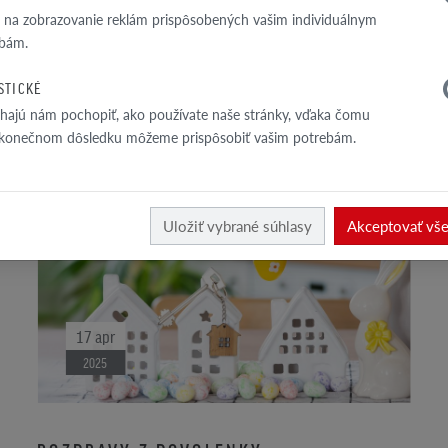
a na zobrazovanie reklám prispôsobených vašim individuálnym
bám.
ISTICKÉ
ajú nám pochopiť, ako používate naše stránky, vďaka čomu
 konečnom dôsledku môžeme prispôsobiť vašim potrebám.
Uložiť vybrané súhlasy
Akceptovať vš
17
apr
2025