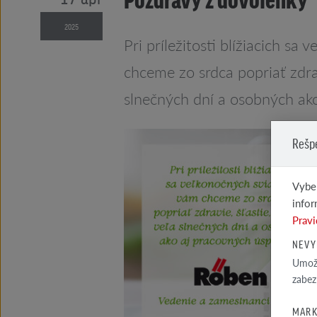
2025
Pri príležitosti blížiacich sa
chceme zo srdca popriať zdrav
slnečných dní a osobných ak
Rešp
Vyber
infor
Pravi
NEVY
Umožň
zabez
MARK