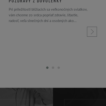
POZDRAVY Z DOVOLENKY
Pri príležitosti blížiacich sa veľkonočných sviatkov,
vám chceme zo srdca popriať zdravie, šťastie,
radosť, veľa slnečných dní a osobných ako...
prečítajte si viac
ac