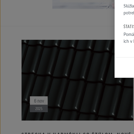
Slúži
potre
ŠTAT
Pomáh
ich v
6
nov
2025