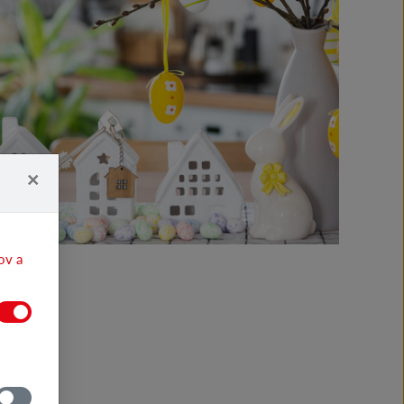
×
ov a