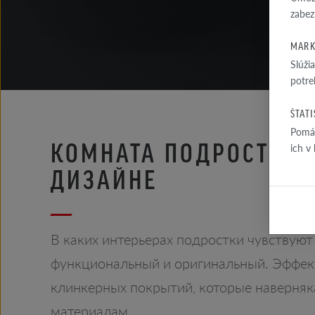
zabez
MARK
Slúži
potre
ŠTAT
Pomáh
КОМНАТА ПОДРОСТКА 
ich v
ДИЗАЙНЕ
В каких интерьерах подростки чувствуют 
функциональный и оригинальный. Эффект
клинкерных покрытий, которые наверняк
материалам.