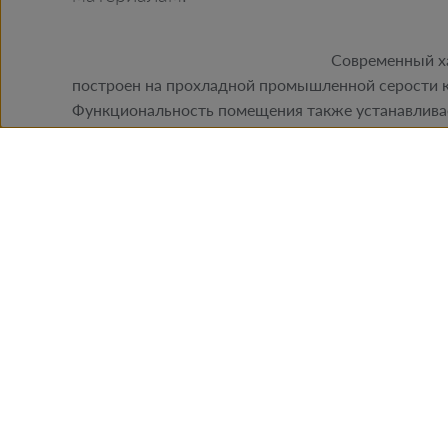
Современный ха
построен на прохладной промышленной серости к
Функциональность помещения также устанавливае
клинкер использовался для строительства стены,
Чтобы не было скучно, кирпичи были сложены та
ритм, подчеркнутый „вытянутыми” из стены кирпи
Вся конструкция дополняется неправильной отдел
кирпичей. Поэтому клинкер является основой функ
отличным фоном для современной мебели и аксесс
желтого, который легко поменять - делает комнат