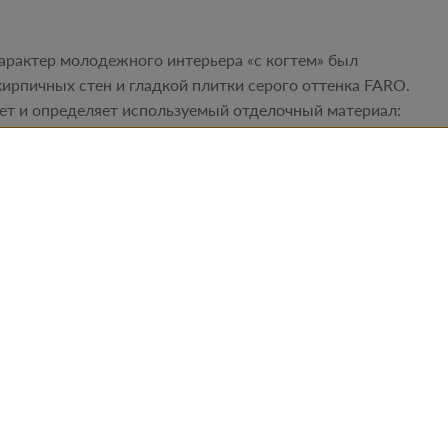
рактер молодежного интерьера «с когтем» был
ирпичных стен и гладкой плитки серого оттенка FARO.
т и определяет используемый отделочный материал:
 разделяющей комнату на гостиную и зону отдыха.
ким образом, чтобы они образовывали своеобразный
чами в графитном и красном (Melbourne) цветах.
кой стен - конец стены намеренно «забыт» о кладке
циональности и дизайна в этом интерьере, являясь
уаров. Внедрение яркого цвета – канареечного
у уникальной.