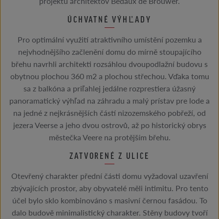
projektu architektov Bedaux de Brouwer.
ÚCHVATNÉ VÝHĽADY
Pro optimální využití atraktivního umístění pozemku a
nejvhodnějšího začlenění domu do mírně stoupajícího
břehu navrhli architekti rozsáhlou dvoupodlažní budovu s
obytnou plochou 360 m2 a plochou střechou. Vďaka tomu
sa z balkóna a priľahlej jedálne rozprestiera úžasný
panoramatický výhľad na záhradu a malý prístav pre lode a
na jedné z nejkrásnějších částí nizozemského pobřeží, od
jezera Veerse a jeho dvou ostrovů, až po historický obrys
městečka Veere na protějším břehu.
ZATVORENÉ Z ULICE
Otevřený charakter přední části domu vyžadoval uzavření
zbývajících prostor, aby obyvatelé měli intimitu. Pro tento
účel bylo sklo kombinováno s masivní černou fasádou. To
dalo budově minimalistický charakter. Stěny budovy tvoří