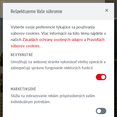
×
Rešpektujeme Vaše súkromie
Me
Vyberte svoje preferencie týkajúce sa používania
súborov cookies. Viac informácií na túto tému nájdete v
našich
Zásadách ochrany osobných údajov a Pravidlách
súborov cookies.
GALÉRIA
NEVYHNUTNÉ
Umožňujú na webovej stránke vykonávať všetky operácie a
REALIZÁCIÍ
zabezpečujú správne fungovanie niektorých funkcií.
VYBRANÉ PRÍKLADY NAJZAUJÍMAVEJŠÍCH A INŠPIRATÍVNYCH
ARCHITEKTONICKÝCH PROJEKTOV S VYUŽITÍM PRODUKTOV...
MARKETINGOVÉ
Slúžia na zobrazovanie reklám prispôsobených vašim
individuálnym potrebám.
GALÉRIA
OKOLIE DOMU