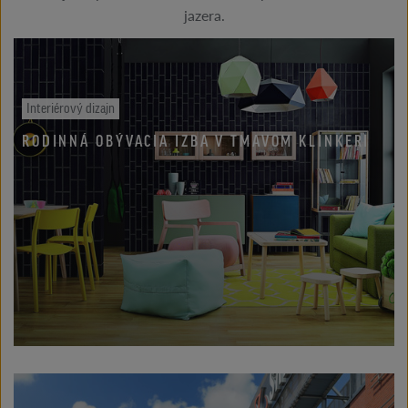
jazera.
Interiérový dizajn
RODINNÁ OBÝVACIA IZBA V TMAVOM KLINKERI