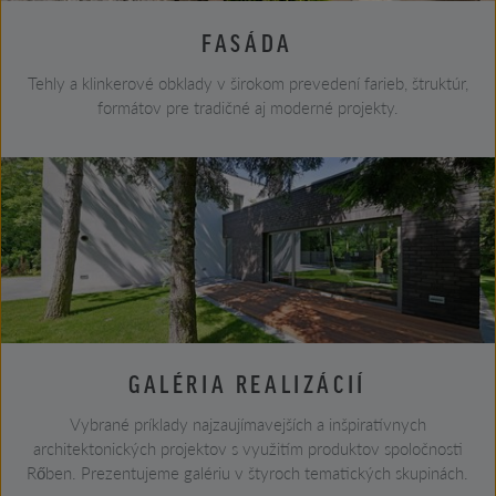
FASÁDA
Tehly a klinkerové obklady v širokom prevedení farieb, štruktúr,
formátov pre tradičné aj moderné projekty.
GALÉRIA REALIZÁCIÍ
Vybrané príklady najzaujímavejších a inšpiratívnych
architektonických projektov s využitím produktov spoločnosti
Rőben. Prezentujeme galériu v štyroch tematických skupinách.