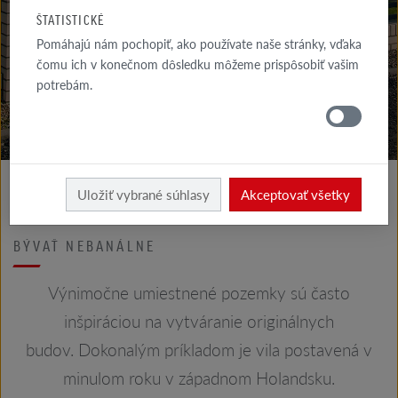
GALÉRIA
ŠTATISTICKÉ
FASÁDA
Pomáhajú nám pochopiť, ako používate naše stránky, vďaka
čomu ich v konečnom dôsledku môžeme prispôsobiť vašim
GALÉRIA
potrebám.
STRECHA
Realizácie
Uložiť vybrané súhlasy
Akceptovať všetky
VILA NA BREHU
BÝVAŤ NEBANÁLNE
Výnimočne umiestnené pozemky sú často
inšpiráciou na vytváranie originálnych
budov. Dokonalým príkladom je vila postavená v
minulom roku v západnom Holandsku.