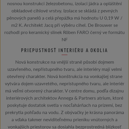
nosnou konstrukci železobetonu, izolaci jádra a opláštění
obkladové cihlové vrstvy. Izolace se skládá z pevných
pěnových panelů a celá přepážka má hodnotu U 0,19 W /
m2 K. Architekt Jacq při výběru cihel. De Brouwer se
rozhodl pro keramický slinek Röben FARO černý ve formátu
NF
PRIEPUSTNOSŤ INTERIÉRU A OKOLIA
Nová konstrukce na vnější straně působí dojmem
uzavřeného, ​​nepřístupného tvaru, ale interiéry mají velmi
otevřený charakter. Nová konštrukcia na vonkajšej strane
vytvára dojem uzavretého, neprístupného tvaru, ale interiér
má veľmi otvorený charakter. V centre domu, podľa dizajnu
interiérových architektov Annega & Partners atrium, ktoré
poskytuje dostatok svetla v nocľahárňach na prízemí, bez
prekrytia pohľadu na vodu. Z obývačky je krásna panoráma
a vďaka takmer neviditeľnému prieniku vnútorných a
vonkajších priestorov sa dosiahla bezprostredná blízkosť