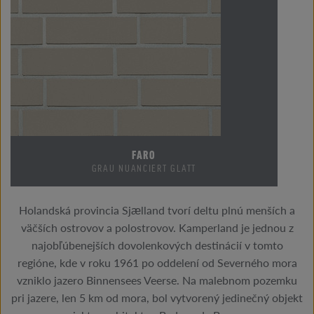
FARO
GRAU NUANCIERT GLATT
Holandská provincia Sjælland tvorí deltu plnú menších a
väčších ostrovov a polostrovov. Kamperland je jednou z
najobľúbenejších dovolenkových destinácií v tomto
regióne, kde v roku 1961 po oddelení od Severného mora
vzniklo jazero Binnensees Veerse. Na malebnom pozemku
pri jazere, len 5 km od mora, bol vytvorený jedinečný objekt