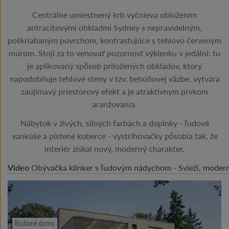
Centrálne umiestnený krb vyčnieva obložením
antracitovými obkladmi Sydney s nepravidelným,
poškriabaným povrchom, kontrastujúce s tehlovo červeným
múrom. Stojí za to venovať pozornosť výklenku v jedálni: tu
je aplikovaný spôsob priložených obkladov, ktorý
napodobňuje tehlové steny v tzv. behúňovej väzbe, vytvára
zaujímavý priestorový efekt a je atraktívnym prvkom
aranžovania.
Nábytok v živých, silných farbách a doplnky - ľudové
vankúše a plstené koberce - vystrihovačky pôsobia tak, že
interiér získal nový, moderný charakter.
Video
Obývačka klinker s ľudovým nádychom - Svieži, modern
Rodinné domy