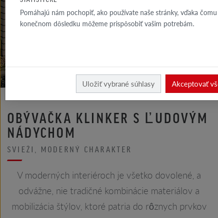
GALÉRIA
Pomáhajú nám pochopiť, ako používate naše stránky, vďaka čomu 
FASÁDA
konečnom dôsledku môžeme prispôsobiť vašim potrebám.
GALÉRIA
STRECHA
Realizácie
Uložiť vybrané súhlasy
Akceptovať vš
OBÝVAČKA KLINKER S ĽUDOVÝM
NÁDYCHOM
SVIEŽI, MODERNÝ CHARAKTER
V moderných interiéroch je všetko dovolené, a
odvážne, nie tradičné kombinácie materiálov a
mobilizácia štýlov, ktoré patria do rôznych prvkov