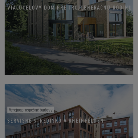
VIACÚČELOVÝ DOM PRE TROJGENERAČNÚ RODINU
Verejnoprospešné budovy
SERVISNÉ STREDISKO V RHEINFELDEN