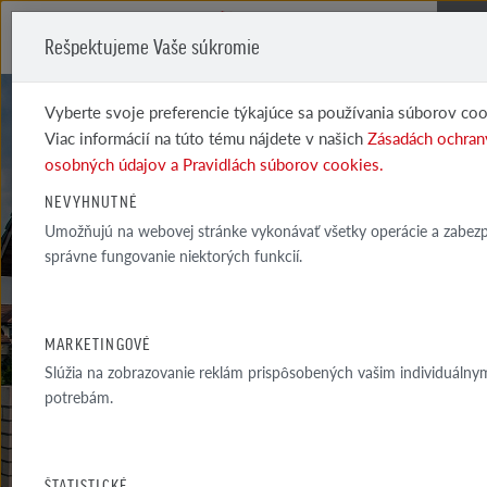
Rešpektujeme Vaše súkromie
Me
Vyberte svoje preferencie týkajúce sa používania súborov coo
Viac informácií na túto tému nájdete v našich
Zásadách ochran
osobných údajov a Pravidlách súborov cookies.
NEVYHNUTNÉ
GALÉRIA
Umožňujú na webovej stránke vykonávať všetky operácie a zabez
správne fungovanie niektorých funkcií.
REALIZÁCIÍ
VYBRANÉ PRÍKLADY NAJZAUJÍMAVEJŠÍCH A INŠPIRATÍVNYCH
MARKETINGOVÉ
ARCHITEKTONICKÝCH PROJEKTOV S VYUŽITÍM PRODUKTOV...
Slúžia na zobrazovanie reklám prispôsobených vašim individuálny
potrebám.
GALÉRIA
OKOLIE DOMU
ŠTATISTICKÉ