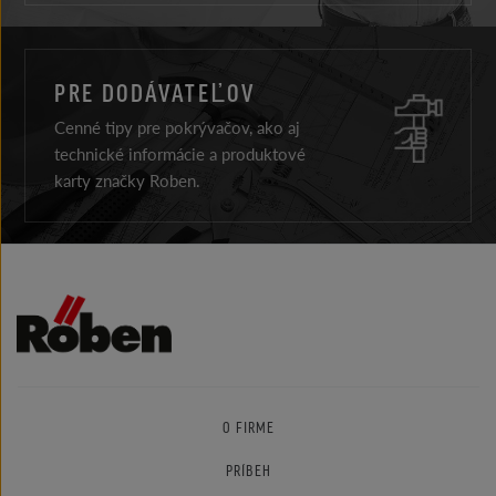
PRE DODÁVATEĽOV
Cenné tipy pre pokrývačov, ako aj
technické informácie a produktové
karty značky Roben.
O FIRME
PRÍBEH