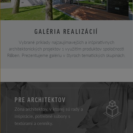
GALÉRIA REALIZÁCIÍ
Vybrané príklady najzaujímavejších a inšpiratívnych
architektonických projektov s využitím produktov spoločnosti
Rőben. Prezentujeme galériu v štyroch tematických skupinách.
PRE ARCHITEKTOV
Zóna architektov, v ktorej sú rady a
inšpirácie, potrebné súbory s
textúrami a cenníky.