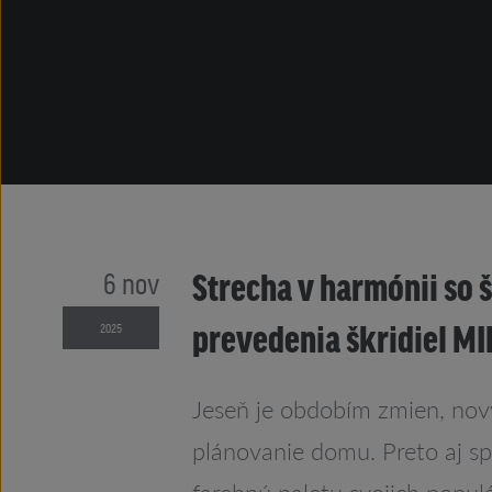
Strecha v harmónii so 
6
nov
prevedenia škridiel 
2025
Jeseň je obdobím zmien, nový
plánovanie domu. Preto aj s
farebnú paletu svojich popul