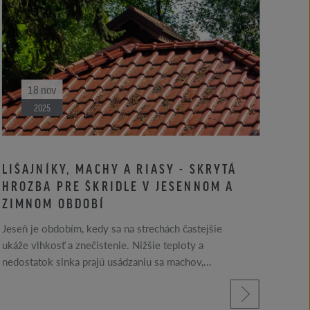
18
nov
2025
LIŠAJNÍKY, MACHY A RIASY - SKRYTÁ
ST
HROZBA PRE ŠKRIDLE V JESENNOM A
FA
ZIMNOM OBDOBÍ
A 
Jeseň je obdobím, kedy sa na strechách častejšie
Jese
ukáže vlhkosť a znečistenie. Nižšie teploty a
nápa
nedostatok slnka prajú usádzaniu sa machov,...
RŐBE
popu
prečítajte si viac