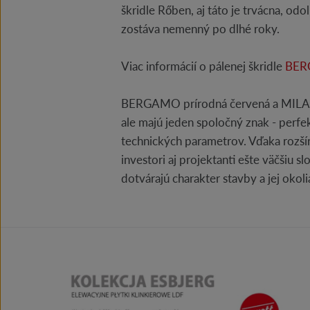
škridle Rőben, aj táto je trvácna, odol
zostáva nemenný po dlhé roky.
Viac informácií o pálenej škridle
BERG
BERGAMO prírodná červená a MILANO 
ale majú jeden spoločný znak - perfek
technických parametrov. Vďaka rozší
investori aj projektanti ešte väčšiu s
dotvárajú charakter stavby a jej okoli