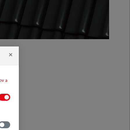
×
ov a