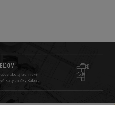
TEĽOV
ačov, ako aj technické
ové karty značky Roben.