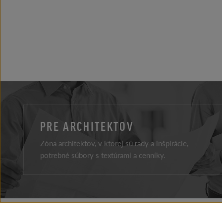
PRE ARCHITEKTOV
Zóna architektov, v ktorej sú rady a inšpirácie,
potrebné súbory s textúrami a cenníky.