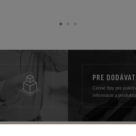
PRE DODÁVA
Cenné tipy pre pokrýv
informácie a produkt