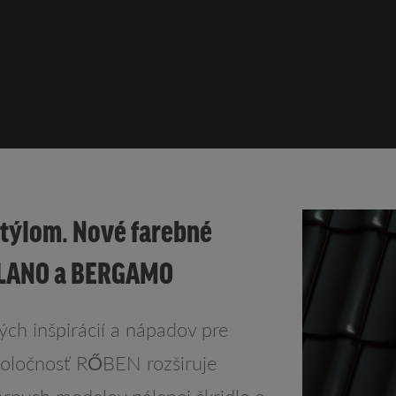
štýlom. Nové farebné
MILANO a BERGAMO
ch inšpirácií a nápadov pre
poločnosť RŐBEN rozširuje
árnych modelov pálenej škridle o