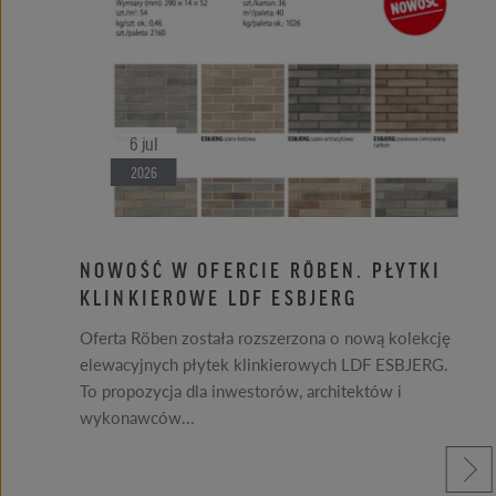
6
jul
2026
NIE
NOWOŚĆ W OFERCIE RÖBEN. PŁYTKI
KLINKIEROWE LDF ESBJERG
Oferta Röben została rozszerzona o nową kolekcję
elewacyjnych płytek klinkierowych LDF ESBJERG.
To propozycja dla inwestorów, architektów i
 si viac
wykonawców...
prečítajte si vi