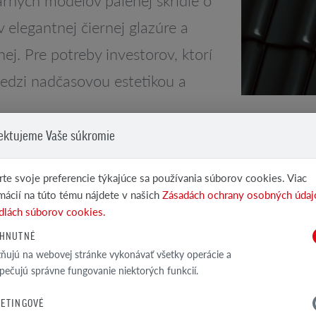
elegantnej čiernej glazúre a
. Pre potreby investorov, ktorí
edzi nadčasovou estetikou a
ektujeme Vaše súkromie
á v čiernej
te svoje preferencie týkajúce sa používania súborov cookies. Viac
ridla holandského typu s charakteristickým
mácií na túto tému nájdete v našich
Zásadách ochrany osobných údaj
pája tradičný a moderný štýl. Prevedenie v
dlách súborov cookies.
om prestížny a nadčasový charakter, ktorý
HNUTNÉ
y. Hoci investori siahajú po škridly
ujú na webovej stránke vykonávať všetky operácie a
torických budov, čoraz častejšie sa stáva
pečujú správne fungovanie niektorých funkcií.
íkov.
ETINGOVÉ