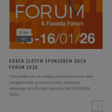
30
dec
2025
RÖBEN ZŁOTYM SPONSOREM DACH
FORUM 2026
Firma Röben po raz kolejny potwierdza swoje silne
zaangażowanie w rozwój branży dachowej,
obejmując rolę Złotego Sponsora DACH FORUM
2026....
ac
prečítajte si viac