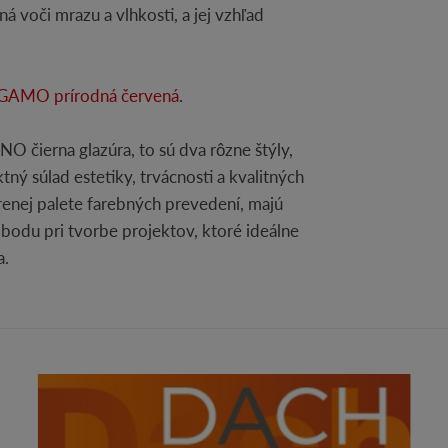
ná voči mrazu a vlhkosti, a jej vzhľad
AMO prírodná červená
.
čierna glazúra, to sú dva rôzne štýly,
tný súlad estetiky, trvácnosti a kvalitných
renej palete farebných prevedení, majú
lobodu pri tvorbe projektov, ktoré ideálne
a.